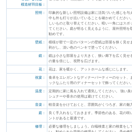
模造材羽目板：
照明：
印象的な新しい照明設備は家に活気づいた感じを与
中も外も灯りが点いていることを確かめてください
しいものと取り替えてください。暗い一角にはスポ
てください。庭が明るく見えるように、屋外照明を
勧めです。
壁紙：
模様が密で一定のパターンの壁紙は部屋を狭く見せ
剥がし、淡い色のペンキで塗ってください。
鏡：
鏡は小さな部屋をより大きく、狭い廊下を広く見せ
の量を倍にし、視野を広げます。
花：
花は、家を暖かく、アットホームな感じにします。
祝宴：
食卓をエレガントなディナーパーティーのセット、
ックなふたり用のディナーセットで飾ってください
温度：
定期的に家に風を入れて通気してください。 強い臭
シュナーや香水の使用は避けてください。
音楽：
軽音楽をかけておくと、雰囲気がくつろぎ、家の魅
庭：
良く手入れをしておきます。季節色のある、花の咲
ントがあると最適です。
修理：
必要な修理をしましょう。白蟻検査と家の検査をし
い、勧められた箇所の修理をしてください。予め修