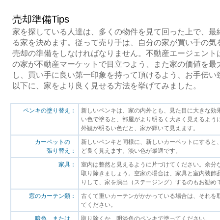
売却準備Tips
家を探している人達は、多くの物件を見て回った上で、最
る家を決めます。従って売り手は、自分の家が買い手の気
売却の準備をしなければなりません。不動産エージェント
の家が不動産マーケットで目立つよう、また家の価値を最
し、買い手に良い第一印象を持って頂けるよう、お手伝い
以下に、家をより良く見せる方法を挙げてみました。
ペンキの塗り替え：
新しいペンキは、家の内外とも、見た目に大きな効
い色で塗ると、部屋がより明るく大きく見えるよう
外観が明るい色だと、家が輝いて見えます。
カーペットの
新しいペンキと同様に、新しいカーペットにすると
張り替え：
ど良く見えます。淡い色が最適です。
家具：
室内は整然と見えるように片づけてください。余分
取り除きましょう。空家の場合は、家具と室内装飾
りして、家を演出（ステージング）するのもお勧め
窓のカーテン類：
古くて重いカーテンがかかっている場合は、それを
てください。
暗色、または
取り除くか、明淡色のペンキで塗ってください。